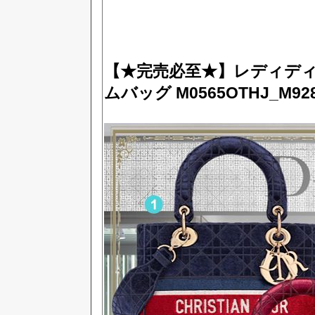
【★完売必至★】レディディオー
ムバッグ M0565OTHJ_M92