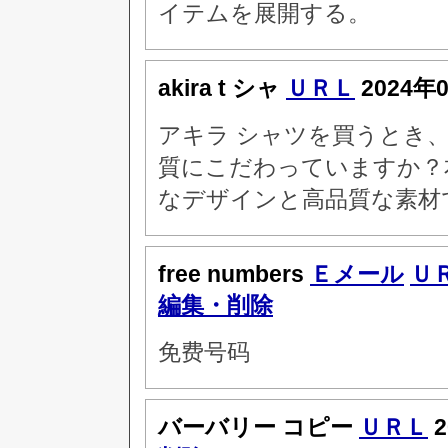
イテムを展開する。
akira t シャ
ＵＲＬ
2024年
アキラ シャツを買うとき、
質にこだわっていますか？
なデザインと高品質な素材
free numbers
Ｅメール
Ｕ
編集・削除
免费号码
バーバリー コピー
ＵＲＬ
2