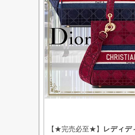
【★完売必至★】
レディデ