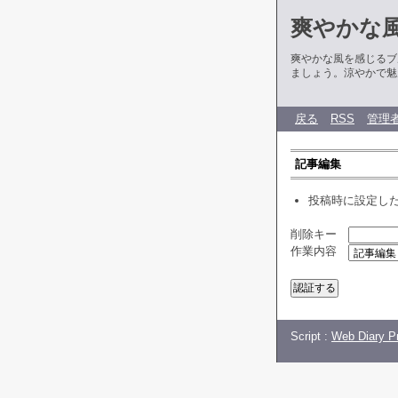
爽やかな
爽やかな風を感じるブ
ましょう。涼やかで魅
戻る
RSS
管理
記事編集
投稿時に設定し
削除キー
作業内容
Script :
Web Diary Pr