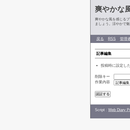
爽やかな
爽やかな風を感じるブ
ましょう。涼やかで魅
戻る
RSS
管理
記事編集
投稿時に設定し
削除キー
作業内容
Script :
Web Diary Pr