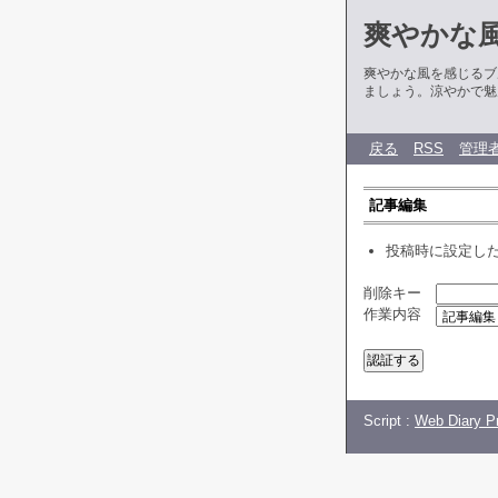
爽やかな
爽やかな風を感じるブ
ましょう。涼やかで魅
戻る
RSS
管理
記事編集
投稿時に設定し
削除キー
作業内容
Script :
Web Diary Pr