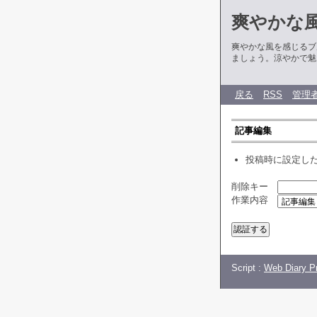
爽やかな
爽やかな風を感じるブ
ましょう。涼やかで魅
戻る
RSS
管理
記事編集
投稿時に設定し
削除キー
作業内容
Script :
Web Diary Pr