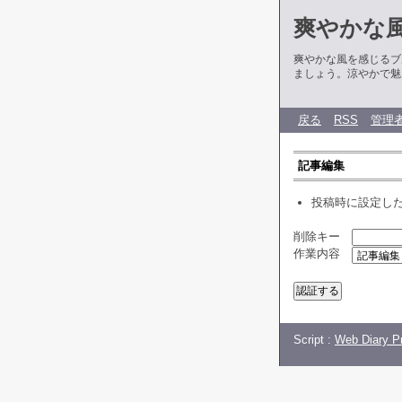
爽やかな
爽やかな風を感じるブ
ましょう。涼やかで魅
戻る
RSS
管理
記事編集
投稿時に設定し
削除キー
作業内容
Script :
Web Diary Pr