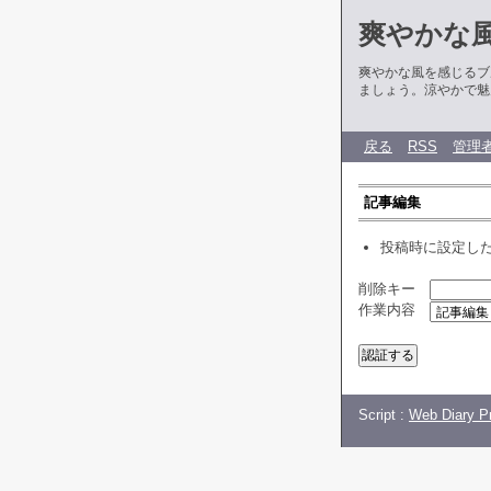
爽やかな
爽やかな風を感じるブ
ましょう。涼やかで魅
戻る
RSS
管理
記事編集
投稿時に設定し
削除キー
作業内容
Script :
Web Diary Pr